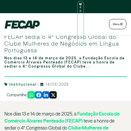
P
O
R
TA
L
|
Intranet
|
Menu
D
O
Fotos:Renato Souza
AL
FECAP sedia o 4º Congresso Global do
U
N
Clube Mulheres de Negócios em Língua
O
Portuguesa
Nos dias 13 e 14 de março de 2025, a Fundação Escola de
Comércio Álvares Penteado (FECAP) teve a honra de
sediar o 4º Congresso Global do Clube...
Institucional
|
14/03/2025
Compartilhe:
Nos dias 13 e 14 de março de 2025, a
Fundação Escola de
Comércio Álvares Penteado (FECAP)
teve a honra de
sediar o 4º Congresso Global do
Clube Mulheres de