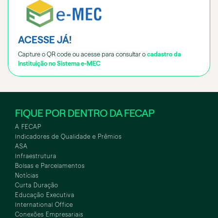
ACESSE JÁ!
Capture o QR code ou acesse para consultar o
cadastro da
Instituição no Sistema e-MEC
FIQUE POR DENTRO DA FECAP
A FECAP
Indicadores de Qualidade e Prêmios
ASA
Infraestrutura
Bolsas e Parcelamentos
Notícias
Curta Duração
Educação Executiva
International Office
Conexões Empresariais