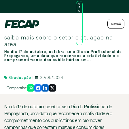
P
O
R
TA
L
|
Intranet
|
Menu
D
O
17/10, Dia do Profissional de Propaganda:
AL
U
saiba mais sobre o setor e atuação na
N
área
O
No dia 17 de outubro, celebra-se o Dia do Profissional de
Propaganda, uma data que reconhece a criatividade e o
comprometimento dos publicitários em...
Graduação
|
29/09/2024
Compartilhe:
No dia 17 de outubro, celebra-se o Dia do Profissional de
Propaganda, uma data que reconhece a criatividade e o
comprometimento dos publicitários em promover
campanhas que conectam marcas e consumidores.