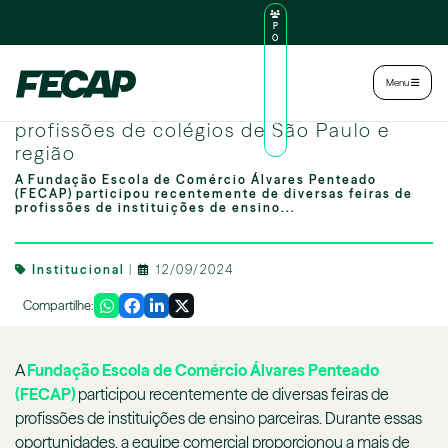
P
O
R
TA
L
|
Intranet
|
Menu
D
O
FECAP marca presença diversas feiras de
AL
U
profissões de colégios de São Paulo e
N
região
O
A Fundação Escola de Comércio Álvares Penteado
(FECAP) participou recentemente de diversas feiras de
profissões de instituições de ensino...
Institucional
|
12/09/2024
Compartilhe:
A
Fundação Escola de Comércio Álvares Penteado
(FECAP)
participou recentemente de diversas feiras de
profissões de instituições de ensino parceiras. Durante essas
oportunidades, a equipe comercial proporcionou a mais de