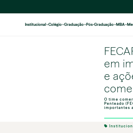
Institucional
Colégio
Graduação
Pós-Graduação
MBA
Me
FECA
em im
e açõ
comer
O time comer
Penteado (FE
importantes a
Institucio