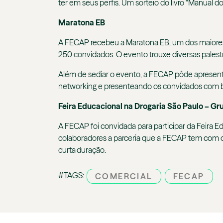
ter em seus perfis. Um sorteio do livro “Manual
Maratona EB
A FECAP recebeu a Maratona EB, um dos maiore
250 convidados. O evento trouxe diversas palestra
Além de sediar o evento, a FECAP pôde apresent
networking e presenteando os convidados com br
Feira Educacional na Drogaria São Paulo – G
A FECAP foi convidada para participar da Feira 
colaboradores a parceria que a FECAP tem com 
curta duração.
#TAGS:
COMERCIAL
FECAP