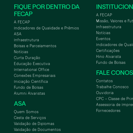
FIQUE POR DENTRO DA
INSTITUCIO
FECAP
A FECAP
Missão, Valores e Fu
A FECAP
Infraestrutura
Indicadores de Qualidade e Prêmios
Notícias
ASA
Eventos
Infraestrutura
Indicadores de Qual
Bolsas e Parcelamentos
Certificações
Notícias
Hino Alvarista
Curta Duração
Fundo de Bolsas
Educação Executiva
International Office
FALE CONO
Conexões Empresariais
Contatos
Iniciação Científica
Trabalhe Conosco
Fundo de Bolsas
Ouvidoria
Alumni Alvaristas
CPC – Classe de Pri
ASA
Assessoria de Impre
Fornecedores
Quem Somos
Cesta de Serviços
Validação de Diplomas
Validação de Documentos