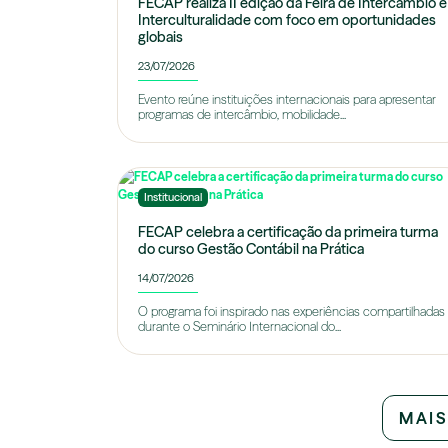
FECAP realiza II edição da Feira de Intercâmbio e
Interculturalidade com foco em oportunidades
globais
23/07/2026
Evento reúne instituições internacionais para apresentar
programas de intercâmbio, mobilidade...
Institucional
FECAP celebra a certificação da primeira turma
do curso Gestão Contábil na Prática
14/07/2026
O programa foi inspirado nas experiências compartilhadas
durante o Seminário Internacional do...
MAIS