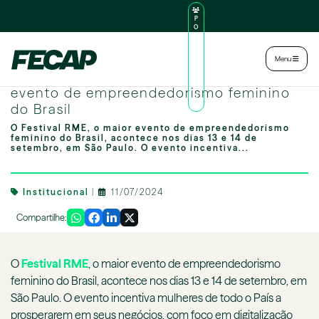
P
O
R
TA
L
|
Intranet
|
Menu
D
O
Participe do Festival RME 2024, o maior
AL
U
evento de empreendedorismo feminino
N
do Brasil
O
O Festival RME, o maior evento de empreendedorismo
feminino do Brasil, acontece nos dias 13 e 14 de
setembro, em São Paulo. O evento incentiva...
Institucional
|
11/07/2024
Compartilhe:
O
Festival RME
, o maior evento de empreendedorismo
feminino do Brasil, acontece nos dias 13 e 14 de setembro, em
São Paulo. O evento incentiva mulheres de todo o País a
prosperarem em seus negócios, com foco em digitalização