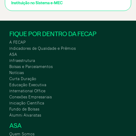
Instituição no Sistema e-MEC
FIQUE POR DENTRO DA FECAP
A FECAP
Indicadores de Qualidade e Prêmios
ASA
Infraestrutura
Bolsas e Parcelamentos
Notícias
Curta Duração
Educação Executiva
International Office
Conexões Empresariais
Iniciação Científica
Fundo de Bolsas
Alumni Alvaristas
ASA
Quem Somos