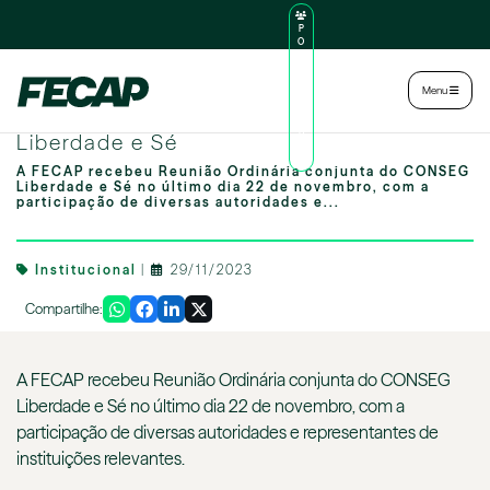
P
O
R
TA
L
|
Intranet
|
Menu
D
O
FECAP recebe reunião do CONSEG
AL
U
Liberdade e Sé
N
O
A FECAP recebeu Reunião Ordinária conjunta do CONSEG
Liberdade e Sé no último dia 22 de novembro, com a
participação de diversas autoridades e...
Institucional
|
29/11/2023
Compartilhe:
A FECAP recebeu Reunião Ordinária conjunta do CONSEG
Liberdade e Sé no último dia 22 de novembro, com a
participação de diversas autoridades e representantes de
instituições relevantes.