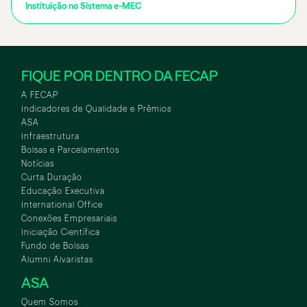
Instituição no Sistema e-MEC
FIQUE POR DENTRO DA FECAP
A FECAP
Indicadores de Qualidade e Prêmios
ASA
Infraestrutura
Bolsas e Parcelamentos
Notícias
Curta Duração
Educação Executiva
International Office
Conexões Empresariais
Iniciação Científica
Fundo de Bolsas
Alumni Alvaristas
ASA
Quem Somos