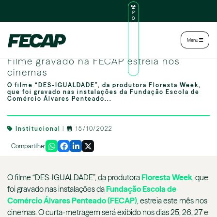
P
O
R
TA
L
|
Intranet
|
Menu
D
O
desigualdade o filme fecap
AL
Filme gravado na FECAP estreia nos
U
N
cinemas
O
O filme “DES-IGUALDADE”, da produtora Floresta Week,
que foi gravado nas instalações da Fundação Escola de
Comércio Álvares Penteado...
Institucional
|
15/10/2022
Compartilhe:
O filme “DES-IGUALDADE”, da produtora
Floresta Week
, que
foi gravado nas instalações da
Fundação Escola de
Comércio Álvares Penteado (FECAP)
, estreia este mês nos
cinemas. O curta-metragem será exibido nos dias 25, 26, 27 e