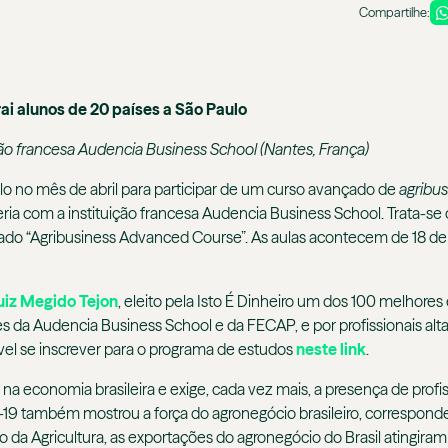
Compartilhe:
i alunos de 20 países a São Paulo
ção francesa Audencia Business School (Nantes, França)
 no mês de abril para participar de um curso avançado de
agribus
ia com a instituição francesa Audencia Business School. Trata-se
lado “Agribusiness Advanced Course”. As aulas acontecem de 18 de 
uiz Megido Tejon
, eleito pela Isto É Dinheiro um dos 100 melhores
res da Audencia Business School e da FECAP, e por profissionais a
sível se inscrever para o programa de estudos
neste link
.
na economia brasileira e exige, cada vez mais, a presença de pro
d-19 também mostrou a força do agronegócio brasileiro, correspond
o da Agricultura, as exportações do agronegócio do Brasil atingiram