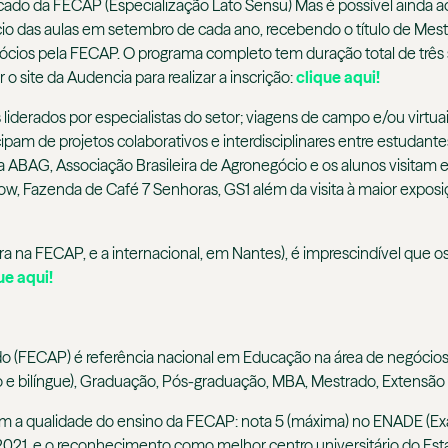
ificado da FECAP (Especialização Lato Sensu) Mas é possível ainda 
cio das aulas em setembro de cada ano, recebendo o título de Me
cios pela FECAP. O programa completo tem duração total de três 
 site da Audencia para realizar a inscrição:
clique aqui!
liderados por especialistas do setor; viagens de campo e/ou virtu
cipam de projetos colaborativos e interdisciplinares entre estudante
ABAG, Associação Brasileira de Agronegócio e os alunos visitam 
w, Fazenda de Café 7 Senhoras, GS1 além da visita à maior expo
ira na FECAP, e a internacional, em Nantes), é imprescindível que
ue aqui!
 (FECAP) é referência nacional em Educação na área de negócios 
o e bilíngue), Graduação, Pós-graduação, MBA, Mestrado, Extensão 
 a qualidade do ensino da FECAP: nota 5 (máxima) no ENADE (E
21, e o reconhecimento como melhor centro universitário do Est