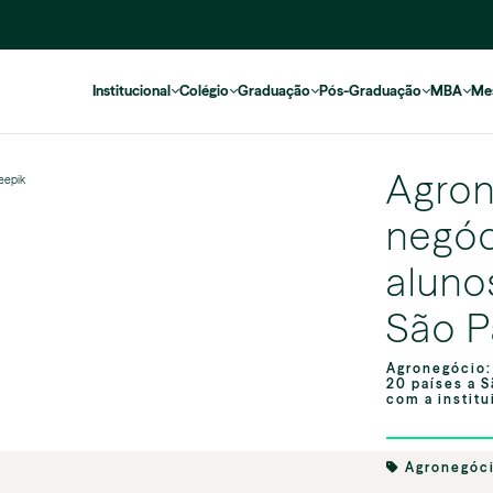
Institucional
Colégio
Graduação
Pós-Graduação
MBA
Me
Agron
reepik
negóc
aluno
São P
Agronegócio:
20 países a 
com a institu
Agronegóc