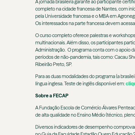
A jornada brasileira garante ao participante cert
completo na cidade francesa de Nantes, com iní
pela Universidade francesa e o MBA em Agronegó
Os interessados na parte francesa devem acessar o
O curso completo oferece palestras e workshops 
multinacionais. Além disso, os participantes parti
Administração. O programa conta com o apoio da 
períodos de não-pandemia, tais como: Cacau Sho
Ribeirão Preto, SP.
Para as duas modalidades do programa (a brasile
língua inglesa. Teste de inglês disponível em:
cliq
Sobre a FECAP
A Fundação Escola de Comércio Álvares Penteado
de alta qualidade no Ensino Médio (técnico, plen
Diversos indicadores de desempenho comprovam
no Guia da Faculdade Estadão Quero Educação 20