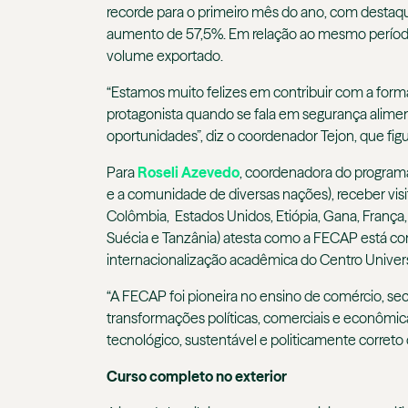
recorde para o primeiro mês do ano, com destaqu
aumento de 57,5%. Em relação ao mesmo período
volume exportado.
“Estamos muito felizes em contribuir com a forma
protagonista quando se fala em segurança aliment
oportunidades”, diz o coordenador Tejon, que fi
Para
Roseli Azevedo
, coordenadora do programa
e a comunidade de diversas nações), receber visit
Colômbia, Estados Unidos, Etiópia, Gana, França,
Suécia e Tanzânia) atesta como a FECAP está c
internacionalização acadêmica do Centro Univers
“A FECAP foi pioneira no ensino de comércio, se
transformações políticas, comerciais e econôm
tecnológico, sustentável e politicamente correto
Curso completo no exterior