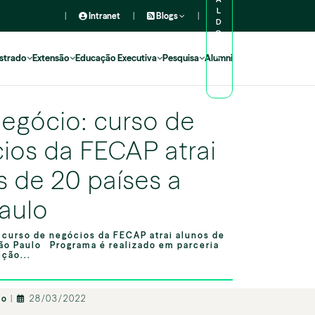
L
|
Intranet
|
Blogs
|
D
O
A
L
strado
Extensão
Educação Executiva
Pesquisa
Alumni
U
N
O
egócio: curso de
ios da FECAP atrai
s de 20 países a
aulo
 curso de negócios da FECAP atrai alunos de
São Paulo Programa é realizado em parceria
ição...
io
|
28/03/2022