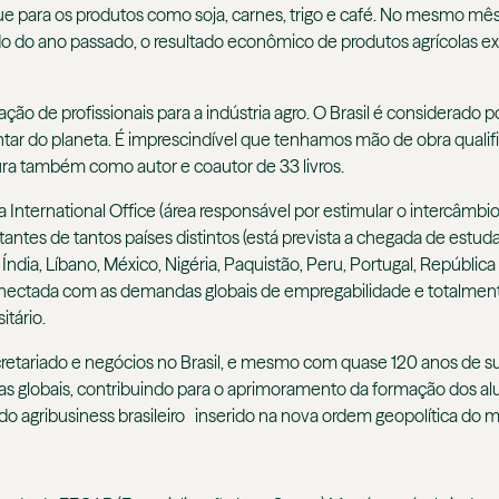
e para os produtos como soja, carnes, trigo e café. No mesmo mês,
 do ano passado, o resultado econômico de produtos agrícolas 
ção de profissionais para a indústria agro. O Brasil é considerado
ar do planeta. É imprescindível que tenhamos mão de obra qualific
gura também como autor e coautor de 33 livros.
 International Office (área responsável por estimular o intercâmbi
antes de tantos países distintos (está prevista a chegada de estuda
 Índia, Líbano, México, Nigéria, Paquistão, Peru, Portugal, Repúbl
onectada com as demandas globais de empregabilidade e totalme
itário.
cretariado e negócios no Brasil, e mesmo com quase 120 anos de s
icas globais, contribuindo para o aprimoramento da formação dos
 do agribusiness brasileiro inserido na nova ordem geopolítica do 