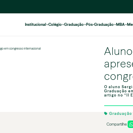
Institucional
Colégio
Graduação
Pós-Graduação
MBA
Me
Aluno
igo em congresso internacional
apres
congr
O aluno Sergi
Graduação em
artigo no “II 
Graduaçã
Compartilhe: