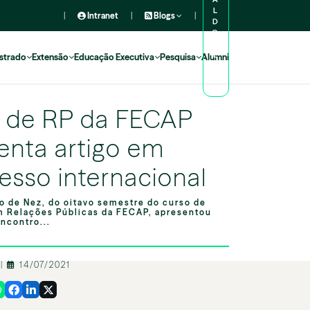
L
|
Intranet
|
Blogs
|
D
O
A
L
strado
Extensão
Educação Executiva
Pesquisa
Alumni
U
N
O
 de RP da FECAP
enta artigo em
esso internacional
o de Nez, do oitavo semestre do curso de
 Relações Públicas da FECAP, apresentou
Encontro...
o
|
14/07/2021