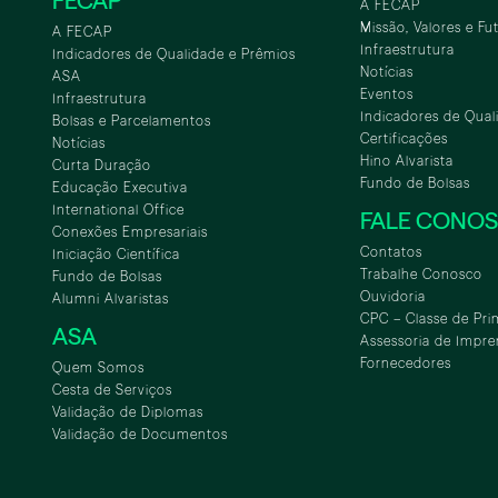
FECAP
A FECAP
Missão, Valores e Fu
A FECAP
Infraestrutura
Indicadores de Qualidade e Prêmios
Notícias
ASA
Eventos
Infraestrutura
Indicadores de Qual
Bolsas e Parcelamentos
Certificações
Notícias
Hino Alvarista
Curta Duração
Fundo de Bolsas
Educação Executiva
International Office
FALE CONO
Conexões Empresariais
Contatos
Iniciação Científica
Trabalhe Conosco
Fundo de Bolsas
Ouvidoria
Alumni Alvaristas
CPC – Classe de Pri
ASA
Assessoria de Impre
Fornecedores
Quem Somos
Cesta de Serviços
Validação de Diplomas
Validação de Documentos