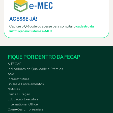
ACESSE JÁ!
Capture o QR code ou acesse para consultar o
cadastro da
Instituição no Sistema e-MEC
FIQUE POR DENTRO DA FECAP
A FECAP
Indicadores de Qualidade e Prêmios
ASA
Infraestrutura
Bolsas e Parcelamentos
Notícias
Curta Duração
Educação Executiva
International Office
Conexões Empresariais