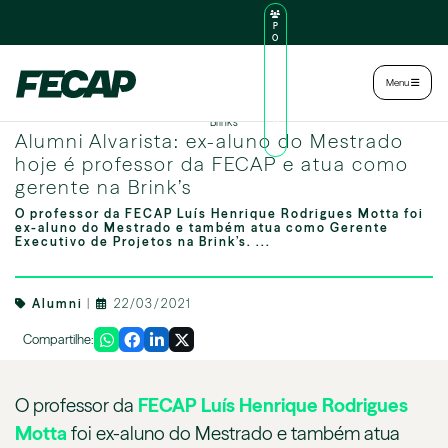
P
O
R
TA
L
|
Intranet
|
Menu
D
O
Alumni Alvarista: ex-aluno do Mestrado hoje é professor da FECAP e atua como gerente na
AL
Brink’s
U
Alumni Alvarista: ex-aluno do Mestrado
N
O
hoje é professor da FECAP e atua como
gerente na Brink’s
O professor da FECAP Luís Henrique Rodrigues Motta foi
ex-aluno do Mestrado e também atua como Gerente
Executivo de Projetos na Brink’s. ...
Alumni
|
22/03/2021
Compartilhe:
O professor da
FECAP
Luís Henrique Rodrigues
Motta
foi ex-aluno do Mestrado e também atua