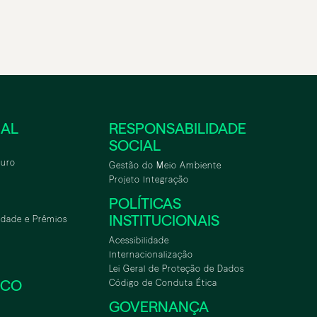
NAL
RESPONSABILIDADE
SOCIAL
turo
Gestão do Meio Ambiente
Projeto Integração
POLÍTICAS
INSTITUCIONAIS
idade e Prêmios
Acessibilidade
Internacionalização
Lei Geral de Proteção de Dados
SCO
Código de Conduta Ética
GOVERNANÇA