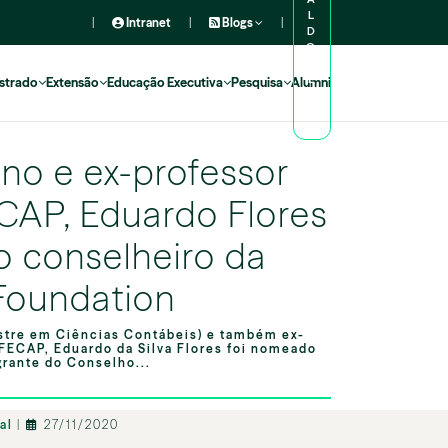
L
|
Intranet
|
Blogs
|
D
O
A
L
strado
Extensão
Educação Executiva
Pesquisa
Alumni
U
N
O
uno e ex-professor
CAP, Eduardo Flores
o conselheiro da
Foundation
stre em Ciências Contábeis) e também ex-
 FECAP, Eduardo da Silva Flores foi nomeado
rante do Conselho...
nal
|
27/11/2020