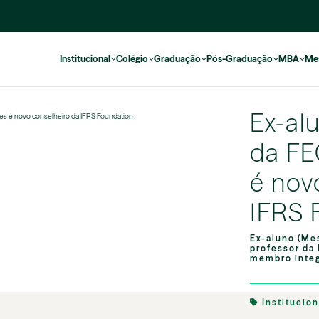
Institucional
Colégio
Graduação
Pós-Graduação
MBA
Me
Ex-al
res é novo conselheiro da IFRS Foundation
da FE
é nov
IFRS 
Ex-aluno (Me
professor da
membro integ
Institucio