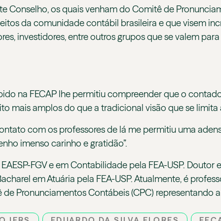
este Conselho, os quais venham do Comitê de Pronunciam
leitos da comunidade contábil brasileira e que visem i
dores, investidores, entre outros grupos que se valem pa
ebido na FECAP lhe permitiu compreender que o contador
o mais amplos do que a tradicional visão que se limita 
ontato com os professores de lá me permitiu uma adens
tenho imenso carinho e gratidão”.
 EAESP-FGV e em Contabilidade pela FEA-USP. Doutor e
acharel em Atuária pela FEA-USP. Atualmente, é profes
 de Pronunciamentos Contábeis (CPC) representando a
O IFRS
EDUARDO DA SILVA FLORES
FEC