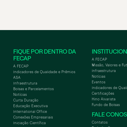
FIQUE POR DENTRO DA
INSTITUCIO
FECAP
A FECAP
Missão, Valores e Fu
A FECAP
Infraestrutura
Indicadores de Qualidade e Prêmios
Notícias
ASA
Eventos
Infraestrutura
Indicadores de Qual
Bolsas e Parcelamentos
Certificações
Notícias
Hino Alvarista
Curta Duração
Fundo de Bolsas
Educação Executiva
International Office
FALE CONO
Conexões Empresariais
Contatos
Iniciação Científica