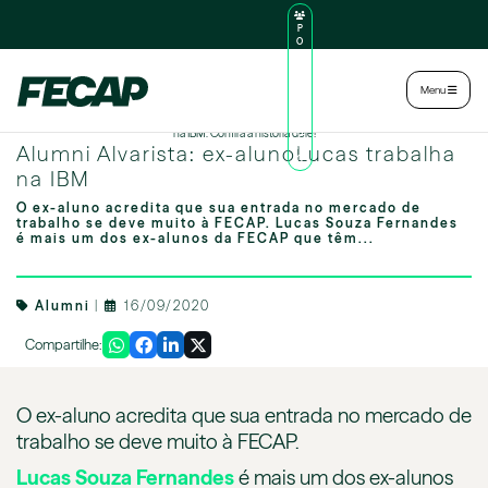
P
O
R
TA
L
|
Intranet
|
Menu
D
O
Formado em Relações Internacionais em 2017, o ex-aluno atualmente ele é analista financeiro
AL
na IBM. Confira a história dele!
U
Alumni Alvarista: ex-alunoLucas trabalha
N
O
na IBM
O ex-aluno acredita que sua entrada no mercado de
trabalho se deve muito à FECAP. Lucas Souza Fernandes
é mais um dos ex-alunos da FECAP que têm...
Alumni
|
16/09/2020
Compartilhe:
O ex-aluno acredita que sua entrada no mercado de
trabalho se deve muito à FECAP.
Lucas Souza Fernandes
é mais um dos ex-alunos