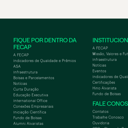
FIQUE POR DENTRO DA
INSTITUCIO
FECAP
A FECAP
Missão, Valores e Fu
A FECAP
Infraestrutura
Indicadores de Qualidade e Prêmios
Notícias
ASA
Eventos
Infraestrutura
Indicadores de Qual
Bolsas e Parcelamentos
Certificações
Notícias
Hino Alvarista
Curta Duração
Fundo de Bolsas
Educação Executiva
International Office
FALE CONO
Conexões Empresariais
Contatos
Iniciação Científica
Trabalhe Conosco
Fundo de Bolsas
Ouvidoria
Alumni Alvaristas