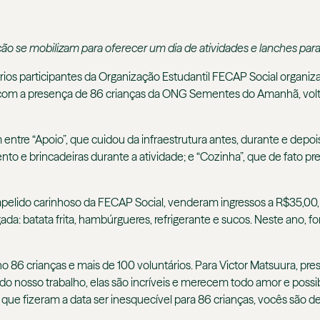
ão se mobilizam para oferecer um dia de atividades e lanches para
rios participantes da Organização Estudantil FECAP Social organ
 com a presença de 86 crianças da ONG Sementes do Amanhã, volta
 entre “Apoio”, que cuidou da infraestrutura antes, durante e depo
nto e brincadeiras durante a atividade; e “Cozinha”, que de fato p
 – apelido carinhoso da FECAP Social, venderam ingressos a R$35,00,
a: batata frita, hambúrgueres, refrigerante e sucos. Neste ano, f
 86 crianças e mais de 100 voluntários. Para Victor Matsuura, presi
todo nosso trabalho, elas são incríveis e merecem todo amor e pos
ue fizeram a data ser inesquecível para 86 crianças, vocês são de