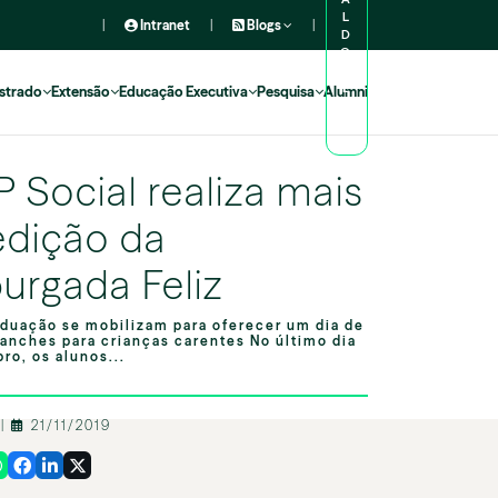
L
|
Intranet
|
Blogs
|
D
O
A
L
strado
Extensão
Educação Executiva
Pesquisa
Alumni
U
N
O
 Social realiza mais
dição da
rgada Feliz
aduação se mobilizam para oferecer um dia de
lanches para crianças carentes No último dia
ro, os alunos...
o
|
21/11/2019