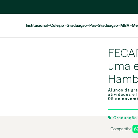
Institucional
Colégio
Graduação
Pós-Graduação
MBA
Me
FECAP
uma e
Hambu
Alunos da gr
atividades e 
09 de novemb
Graduaçã
Compartilhe: