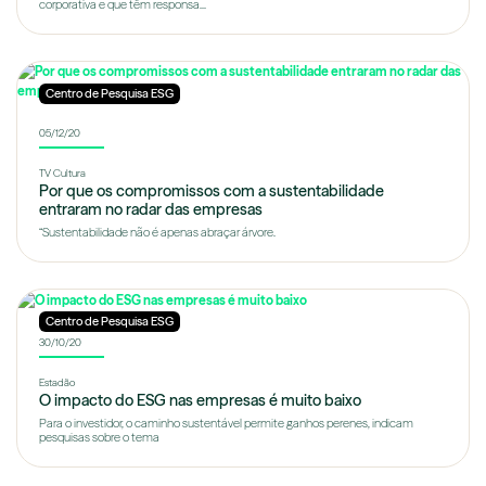
corporativa e que têm responsa...
Centro de Pesquisa ESG
05/12/20
TV Cultura
Por que os compromissos com a sustentabilidade
entraram no radar das empresas
“Sustentabilidade não é apenas abraçar árvore.
Centro de Pesquisa ESG
30/10/20
Estadão
O impacto do ESG nas empresas é muito baixo
Para o investidor, o caminho sustentável permite ganhos perenes, indicam
pesquisas sobre o tema