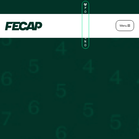
P
O
R
TA
L
|
Intranet
|
Menu
D
O
AL
U
N
O