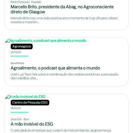
Rádio Eldorado - Estadão
Marcello Brito, presidente da Abag, no Agroconsciente
direto de Glasgow
Marcello Brito traz uma visão positiva até o momento da Cop-26 para o Brasil,
ressalta a importân...
Agronegócio
21/02/21
BandNews
Agroalimento, o podcast que alimenta o mundo
José Luiz Tejon fala sobre a coordenação das cadeias produtivas, a percepção
dos cidadãos urba...
Centro de Pesquisa ESG
15/01/21
Você S/A - Abril
A mão invisível do ESG
O selo dado às empresas que cuidam do meio ambiente, da governança