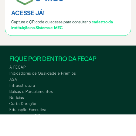
ACESSE JÁ!
Capture o QR code ou acesse para consultar o
cadastro da
Instituição no Sistema e-MEC
FIQUE POR DENTRO DA FECAP
A FECAP
Indicadores de Qualidade e Prêmios
ASA
Infraestrutura
Bolsas e Parcelamentos
Notícias
Curta Duração
Educação Executiva
International Office
Conexões Empresariais
Iniciação Científica
Fundo de Bolsas