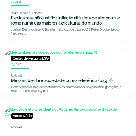
31/05/21
Rádio Eldorado - Estadão
Explica mas não justifica inflação altíssima de alimentos e
fome numa das maiores agriculturas do mundo
Joelmir Betting disse: “o Brasil é maior do que o buraco”. E Peter Drucker falou:
“não exist...
Centro de Pesquisa ESG
31/03/21
Revista iL
Meio ambiente e sociedade como referência (pág. 4)
Com o possível comprometimento da sobrevivência das próximas gerações, o
meio ambiente vem ganh...
Agronegócio
10/03/21