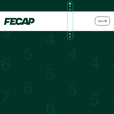
P
O
R
TA
L
|
Intranet
|
Menu
D
O
AL
U
N
O