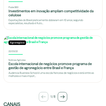
Poder360
Investimentos em inovação ampliam competitividade da
celulose
Exportações do Brasil praticamente dobraram em 10 anos; segundo
especialistas, resultado é fruto...
Agronegócio
22/03/22
Notícias Agrícolas
Escola internacional de negócios promove programa de
gestão de agronegócio entre Brasil e França
Audencia Business School é uma escola francesa de negócios e está entre as
melhores e mais import...
1
/
8
CANAIS