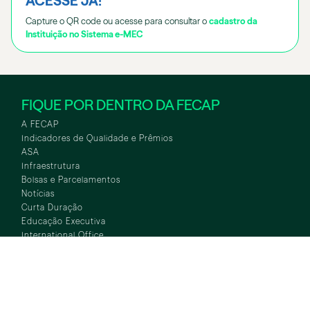
ACESSE JÁ!
Capture o QR code ou acesse para consultar o
cadastro da
Instituição no Sistema e-MEC
FIQUE POR DENTRO DA FECAP
A FECAP
Indicadores de Qualidade e Prêmios
ASA
Infraestrutura
Bolsas e Parcelamentos
Notícias
Curta Duração
Educação Executiva
International Office
Conexões Empresariais
Iniciação Científica
Fundo de Bolsas
Alumni Alvaristas