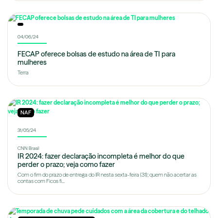
04/06/24
FECAP oferece bolsas de estudo na área de TI para
mulheres
Terra
NAF
31/05/24
CNN Brasil
IR 2024: fazer declaração incompleta é melhor do que
perder o prazo; veja como fazer
Com o fim do prazo de entrega do IR nesta sexta-feira (31); quem não acertar as
contas com Ficos fi...