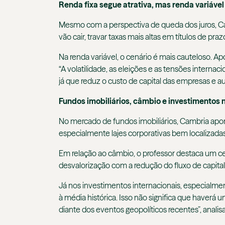
Renda fixa segue atrativa, mas renda variáve
Mesmo com a perspectiva de queda dos juros, Cam
vão cair, travar taxas mais altas em títulos de p
Na renda variável, o cenário é mais cauteloso. 
“A volatilidade, as eleições e as tensões internac
já que reduz o custo de capital das empresas e a
Fundos imobiliários, câmbio e investimentos n
No mercado de fundos imobiliários, Cambria apon
especialmente lajes corporativas bem localizadas
Em relação ao câmbio, o professor destaca um c
desvalorização com a redução do fluxo de capital e
Já nos investimentos internacionais, especialm
à média histórica. Isso não significa que have
diante dos eventos geopolíticos recentes”, analisa