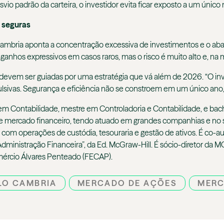
svio padrão da carteira, o investidor evita ficar exposto a um únic
s seguras
, Cambria aponta a concentração excessiva de investimentos e o ab
ganhos expressivos em casos raros, mas o risco é muito alto e, na 
 devem ser guiadas por uma estratégia que vá além de 2026. “O inv
mpulsivas. Segurança e eficiência não se constroem em um único ano
m Contabilidade, mestre em Controladoria e Contabilidade, e bac
e mercado financeiro, tendo atuado em grandes companhias e no se
, com operações de custódia, tesouraria e gestão de ativos. É co-a
vro “Administração Financeira”, da Ed. McGraw-Hill. É sócio-diretor
ércio Álvares Penteado (FECAP).
LO CAMBRIA
MERCADO DE AÇÕES
MERC