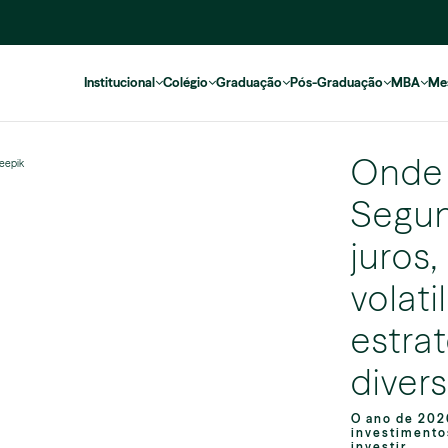
Institucional
Colégio
Graduação
Pós-Graduação
MBA
Me
Onde 
reepik
Segun
juros,
volat
estrat
diver
O ano de 202
investimentos
investir.