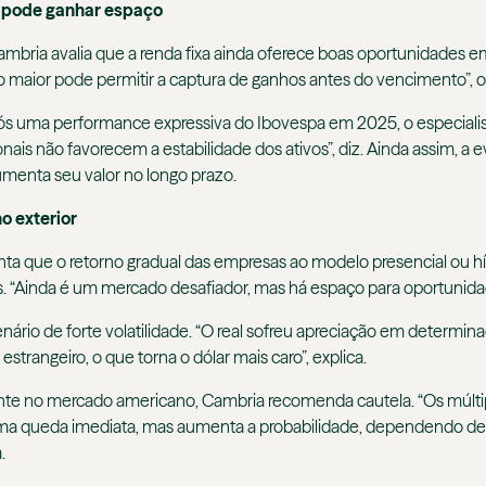
l pode ganhar espaço
bria avalia que a renda fixa ainda oferece boas oportunidades em
razo maior pode permitir a captura de ganhos antes do vencimento”, 
Após uma performance expressiva do Ibovespa em 2025, o especiali
ionais não favorecem a estabilidade dos ativos”, diz. Ainda assim, a
umenta seu valor no longo prazo.
o exterior
ta que o retorno gradual das empresas ao modelo presencial ou hí
. “Ainda é um mercado desafiador, mas há espaço para oportunidade
enário de forte volatilidade. “O real sofreu apreciação em dete
strangeiro, o que torna o dólar mais caro”, explica.
ente no mercado americano, Cambria recomenda cautela. “Os múlti
rá uma queda imediata, mas aumenta a probabilidade, dependendo d
.