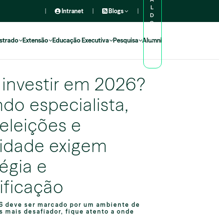
L
|
Intranet
|
Blogs
|
D
O
A
L
strado
Extensão
Educação Executiva
Pesquisa
Alumni
U
N
O
investir em 2026?
do especialista,
 eleições e
ilidade exigem
égia e
sificação
6 deve ser marcado por um ambiente de
 mais desafiador, fique atento a onde