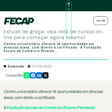
P
O
R
TA
L
|
Intranet
|
Menu
D
O
Image by freepik
AL
Estude de graça: veja lista de cursos on-
U
N
line para começar agora mesmo!
O
Centro universitário oferece 14 oportunidades em
diversas áreas, com direito a certificado A Fundação
Escola de Comércio Álvares...
Extensão
|
07/09/2022
Compartilhe:
Centro universitário
oferece 14 oportunidades em diversas
áreas, com direito a certificado
A
Fundação Escola de Comércio Álvares Penteado