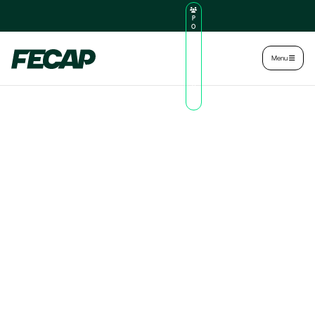
P
O
R
TA
L
|
Intranet
|
Menu
D
O
AL
U
N
O