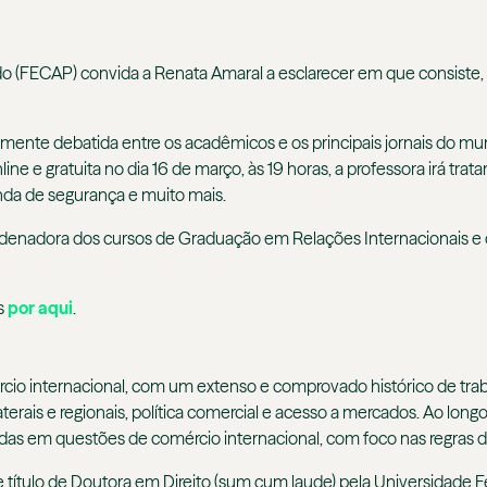
do
(FECAP)
convida a Renata Amaral
a esclarecer em que consiste,
mente debatida entre os acadêmicos e os principais jornais do m
ne e gratuita no dia 16 de março, às 19 horas, a professora
irá tra
genda de segurança e muito mais
.
ordenadora dos cursos de Graduação em Relações Internacionais e
as
por aqui
.
io internacional, com um extenso e comprovado histórico de tra
rais e regionais, política comercial e acesso a mercados. Ao long
adas em questões de comércio internacional, com foco nas regras
e título de Doutora em Direito (sum cum laude) pela Universidade F