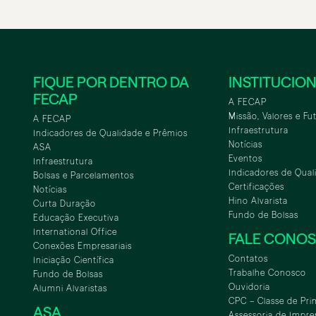
FIQUE POR DENTRO DA
INSTITUCIO
FECAP
A FECAP
Missão, Valores e Fu
A FECAP
Infraestrutura
Indicadores de Qualidade e Prêmios
Notícias
ASA
Eventos
Infraestrutura
Indicadores de Qual
Bolsas e Parcelamentos
Certificações
Notícias
Hino Alvarista
Curta Duração
Fundo de Bolsas
Educação Executiva
International Office
FALE CONO
Conexões Empresariais
Contatos
Iniciação Científica
Trabalhe Conosco
Fundo de Bolsas
Ouvidoria
Alumni Alvaristas
CPC – Classe de Pri
ASA
Assessoria de Impre