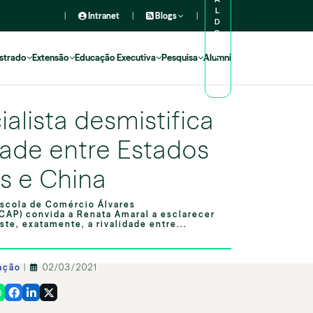
L
|
Intranet
|
Blogs
|
D
O
A
L
strado
Extensão
Educação Executiva
Pesquisa
Alumni
U
N
O
alista desmistifica
idade entre Estados
s e China
scola de Comércio Álvares
CAP) convida a Renata Amaral a esclarecer
te, exatamente, a rivalidade entre...
ação
|
02/03/2021