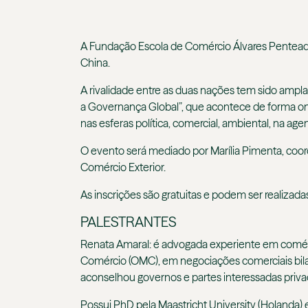
A Fundação Escola de Comércio Álvares Pentea
China.
A rivalidade entre a
s duas nações
tem sido ampla
a Governança Global”, que acontece de forma onli
nas esferas política, comercial, ambiental, na a
O evento será mediado por
Marília Pimenta, co
Comércio Exterior.
As inscrições são gratuitas e podem ser realizad
PALESTRANTES
Renata Amaral:
é advogada experiente em comérc
Comércio (OMC), em negociações comerciais bilate
aconselhou governos e partes interessadas priv
Possui PhD pela Maastricht University (Holanda) 