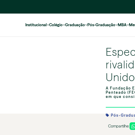
Institucional
Colégio
Graduação
Pós-Graduação
MBA
Me
Especi
rival
Unido
A Fundação E
Penteado (FE
em que consis
Pós-Gradu
Compartilhe: