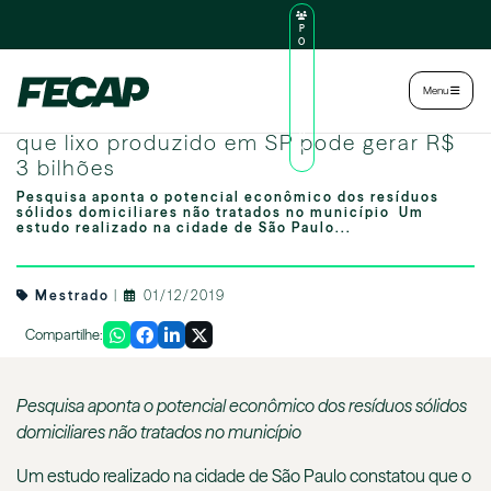
P
O
R
TA
L
|
Intranet
|
Menu
D
O
Estudo de mestrando da FECAP aponta
AL
U
que lixo produzido em SP pode gerar R$
N
3 bilhões
O
Pesquisa aponta o potencial econômico dos resíduos
sólidos domiciliares não tratados no município Um
estudo realizado na cidade de São Paulo...
Mestrado
|
01/12/2019
Compartilhe:
Pesquisa aponta o potencial econômico dos resíduos sólidos
domiciliares não tratados no município
Um estudo realizado na cidade de São Paulo constatou que o