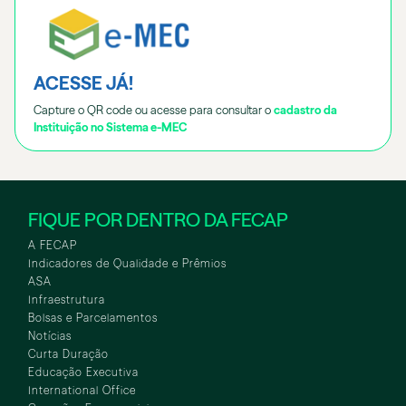
ACESSE JÁ!
Capture o QR code ou acesse para consultar o
cadastro da
Instituição no Sistema e-MEC
FIQUE POR DENTRO DA FECAP
A FECAP
Indicadores de Qualidade e Prêmios
ASA
Infraestrutura
Bolsas e Parcelamentos
Notícias
Curta Duração
Educação Executiva
International Office