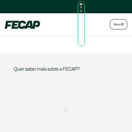
P
O
R
TA
L
|
Intranet
|
Menu
D
O
AL
U
N
O
Quer saber mais sobre a
FECAP
?