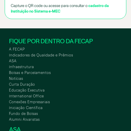
Capture o QR code ou acesse para consultar o
cadastro da
Instituição no Sistema e-MEC
FIQUE POR DENTRO DA FECAP
A FECAP
Indicadores de Qualidade e Prêmios
ASA
Infraestrutura
Bolsas e Parcelamentos
Notícias
Curta Duração
Educação Executiva
International Office
Conexões Empresariais
Iniciação Científica
Fundo de Bolsas
Alumni Alvaristas
ASA