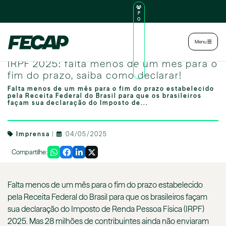
P
O
R
TA
L
|
Intranet
|
Menu
D
O
Image by freepik
AL
IRPF 2025: falta menos de um mês para o
U
N
fim do prazo, saiba como declarar!
O
Falta menos de um mês para o fim do prazo estabelecido
pela Receita Federal do Brasil para que os brasileiros
façam sua declaração do Imposto de...
Imprensa
|
04/05/2025
Compartilhe:
Falta menos de um mês para o fim do prazo estabelecido
pela Receita Federal do Brasil para que os brasileiros façam
sua declaração do Imposto de Renda Pessoa Física (IRPF)
2025. Mas 28 milhões de contribuintes ainda não enviaram