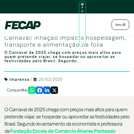
P
O
R
TA
L
|
Intranet
|
Menu
D
O
Image by freepik
AL
Carnaval: inflação impacta hospedagem,
U
N
transporte e alimentação na folia
O
O Carnaval de 2025 chega com preços mais altos para
quem pretende viajar, se hospedar ou aproveitar as
festividades pelo Brasil. Segundo...
Imprensa
|
25/02/2025
Compartilhe:
O Carnaval de 2025 chega com preços mais altos para quem
pretende viajar, se hospedar ou aproveitar as festividades pelo
Brasil. Segundo levantamento da economista e professora
da
Fundação Escola de Comércio Álvares Penteado