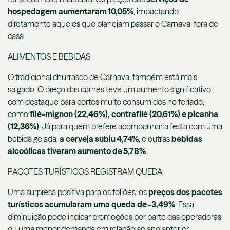
hospedagem aumentaram 10,05%
, impactando
diretamente aqueles que planejam passar o Carnaval fora de
casa.
ALIMENTOS E BEBIDAS
O tradicional churrasco de Carnaval também está mais
salgado. O preço das carnes teve um aumento significativo,
com destaque para cortes muito consumidos no feriado,
como
filé-mignon (22,46%), contrafilé (20,61%) e picanha
(12,36%)
. Já para quem prefere acompanhar a festa com uma
bebida gelada,
a cerveja subiu 4,74%
, e outras
bebidas
alcoólicas tiveram aumento de 5,78%
.
PACOTES TURÍSTICOS REGISTRAM QUEDA
Uma surpresa positiva para os foliões: os
preços dos pacotes
turísticos acumularam uma queda de -3,49%
. Essa
diminuição pode indicar promoções por parte das operadoras
ou uma menor demanda em relação ao ano anterior.