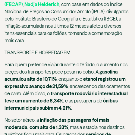
(FECAP)
,
Nadja Heiderich
, com base em dados do Índice
Nacional de Preços ao Consumidor Amplo (IPCA), divulgados
pelo Instituto Brasileiro de Geografia e Estatística (IBGE), a
inflação acumulada nos últimos 12 meses afetou diversos
itens essenciais para os foliões, tornando a comemoração
mais cara.
TRANSPORTE E HOSPEDAGEM
Para quem pretende viajar durante o feriado, o aumento nos
preços dos transportes pode pesar no bolso. A
gasolina
acumulou alta de 10,71%
, enquanto o
etanol registrou um
expressivo avanço de 21,59%
, encarecendo deslocamentos
de carro. Além disso, o
transporte rodoviário interestadual
teve um aumento de 8,34%
, e as passagens de
ônibus
intermunicipais subiram 4,21%
.
No setor aéreo, a
inflação das passagens foi mais
moderada, com alta de 1,33%
, mas a estadia nos destinos
turísticos ficou mais cara. Os preços dos
serviços de