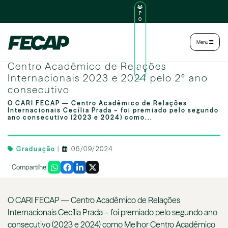
P
O
R
TA
L
|
Intranet
|
Menu
D
O
CARI FECAP é reconhecido como Melhor
AL
U
Centro Acadêmico de Relações
N
Internacionais 2023 e 2024 pelo 2º ano
O
consecutivo
O CARI FECAP ― Centro Acadêmico de Relações
Internacionais Cecília Prada – foi premiado pelo segundo
ano consecutivo (2023 e 2024) como...
Graduação
|
06/09/2024
Compartilhe:
O CARI FECAP ― Centro Acadêmico de Relações
Internacionais Cecília Prada – foi premiado pelo segundo ano
consecutivo (2023 e 2024) como Melhor Centro Acadêmico