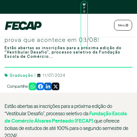
P
O
R
TA
L
|
Intranet
|
Menu
D
O
Vestibular Desafio: inscreva-se para a
AL
U
prova que acontece em 03/08!
N
O
Estão abertas as inscrições para a próxima edição do
“Vestibular Desafio”, processo seletivo da Fundação
Escola de Comércio...
Graduação
|
11/07/2024
Compartilhe:
Estão abertas as inscrições para a próxima edição do
“Vestibular Desafio”, processo seletivo da
Fundação Escola
de Comércio Álvares Penteado (FECAP)
que oferece
bolsas de estudos de até 100% para o segundo semestre de
2024!