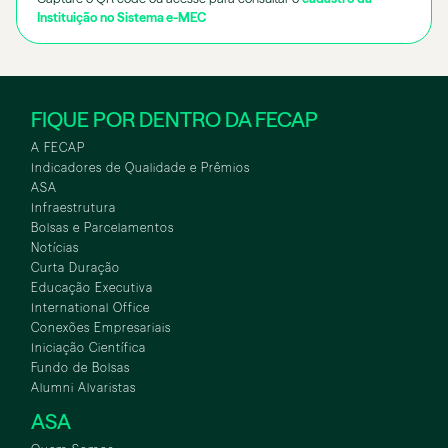
Instituição no Sistema e-MEC
FIQUE POR DENTRO DA FECAP
A FECAP
Indicadores de Qualidade e Prêmios
ASA
Infraestrutura
Bolsas e Parcelamentos
Notícias
Curta Duração
Educação Executiva
International Office
Conexões Empresariais
Iniciação Científica
Fundo de Bolsas
Alumni Alvaristas
ASA