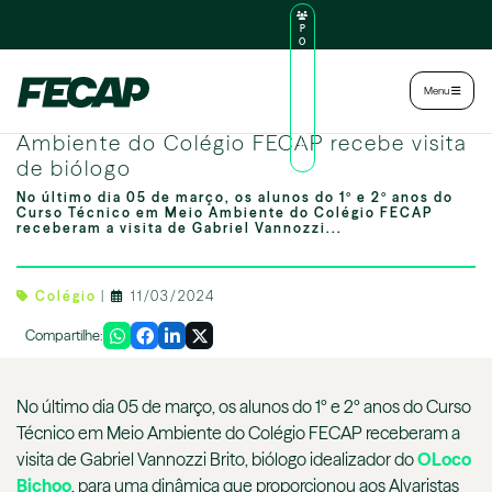
P
O
R
TA
L
|
Intranet
|
Menu
D
O
Turma do curso técnico em Meio
AL
U
Ambiente do Colégio FECAP recebe visita
N
de biólogo
O
No último dia 05 de março, os alunos do 1º e 2º anos do
Curso Técnico em Meio Ambiente do Colégio FECAP
receberam a visita de Gabriel Vannozzi...
Colégio
|
11/03/2024
Compartilhe:
No último dia 05 de março, os alunos do 1º e 2º anos do Curso
Técnico em Meio Ambiente do Colégio FECAP receberam a
visita de Gabriel Vannozzi Brito, biólogo idealizador do
OLoco
Bichoo
, para uma dinâmica que proporcionou aos Alvaristas