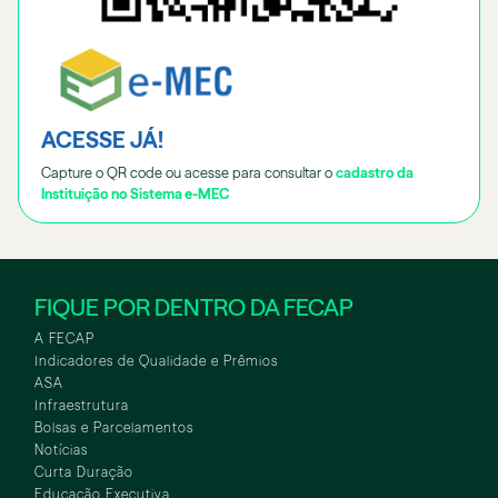
ACESSE JÁ!
Capture o QR code ou acesse para consultar o
cadastro da
Instituição no Sistema e-MEC
FIQUE POR DENTRO DA FECAP
A FECAP
Indicadores de Qualidade e Prêmios
ASA
Infraestrutura
Bolsas e Parcelamentos
Notícias
Curta Duração
Educação Executiva