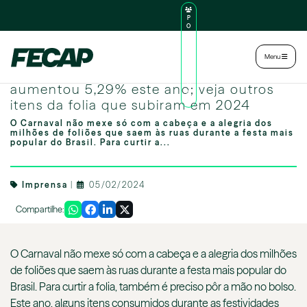
P
O
R
TA
L
|
Intranet
|
Menu
D
O
Carnaval mais caro: preço da cerveja
AL
U
aumentou 5,29% este ano; veja outros
N
itens da folia que subiram em 2024
O
O Carnaval não mexe só com a cabeça e a alegria dos
milhões de foliões que saem às ruas durante a festa mais
popular do Brasil. Para curtir a...
Imprensa
|
05/02/2024
Compartilhe:
O Carnaval não mexe só com a cabeça e a alegria dos milhões
de foliões que saem às ruas durante a festa mais popular do
Brasil. Para curtir a folia, também é preciso pôr a mão no bolso.
Este ano, alguns itens consumidos durante as festividades