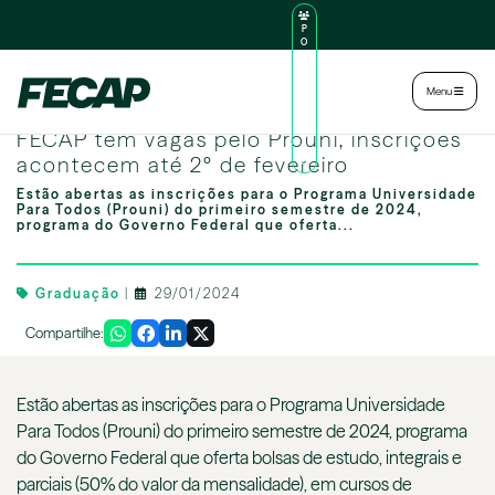
P
O
R
TA
L
|
Intranet
|
Menu
D
O
FECAP tem vagas pelo Prouni, inscrições acontecem até 1º de fevereiro
AL
FECAP tem vagas pelo Prouni, inscrições
U
N
acontecem até 2º de fevereiro
O
Estão abertas as inscrições para o Programa Universidade
Para Todos (Prouni) do primeiro semestre de 2024,
programa do Governo Federal que oferta...
Graduação
|
29/01/2024
Compartilhe:
Estão abertas as inscrições para o Programa Universidade
Para Todos (Prouni) do primeiro semestre de 2024, programa
do Governo Federal que oferta bolsas de estudo, integrais e
parciais (50% do valor da mensalidade), em cursos de