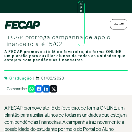
P
O
R
TA
L
|
Intranet
|
Menu
D
O
Image by freepik
AL
FECAP prorroga campanha de apoio
U
N
financeiro até 15/02
O
A FECAP promove até 15 de fevereiro, de forma ONLINE,
um plantão para auxiliar alunos de todas as unidades que
estejam com pendências financeiras....
Graduação
|
01/02/2023
Compartilhe:
A FECAP promove até 15 de fevereiro, de forma ONLINE, um
plantão para auxiliar alunos de todas as unidades que estejam
com pendências financeiras. A campanha traz novamente a
possiblidade do estudante por meio do Portal do Aluno