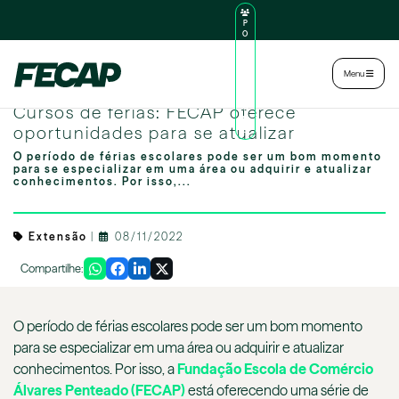
P
O
R
TA
L
|
Intranet
|
Menu
D
O
Image by freepik
AL
Cursos de férias: FECAP oferece
U
N
oportunidades para se atualizar
O
O período de férias escolares pode ser um bom momento
para se especializar em uma área ou adquirir e atualizar
conhecimentos. Por isso,...
Extensão
|
08/11/2022
Compartilhe:
O período de férias escolares pode ser um bom momento
para se especializar em uma área ou adquirir e atualizar
conhecimentos. Por isso, a
Fundação Escola de Comércio
Álvares Penteado (FECAP)
está oferecendo uma série de