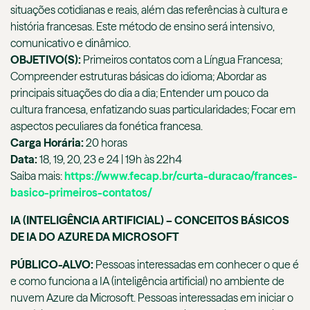
situações cotidianas e reais, além das referências à cultura e
história francesas. Este método de ensino será intensivo,
comunicativo e dinâmico.
OBJETIVO(S):
Primeiros contatos com a Língua Francesa;
Compreender estruturas básicas do idioma; Abordar as
principais situações do dia a dia; Entender um pouco da
cultura francesa, enfatizando suas particularidades; Focar em
aspectos peculiares da fonética francesa.
Carga Horária:
20 horas
Data:
18, 19, 20, 23 e 24 | 19h às 22h4
Saiba mais:
https://www.fecap.br/curta-duracao/frances-
basico-primeiros-contatos/
IA (INTELIGÊNCIA ARTIFICIAL) – CONCEITOS BÁSICOS
DE IA DO AZURE DA MICROSOFT
PÚBLICO-ALVO:
Pessoas interessadas em conhecer o que é
e como funciona a IA (inteligência artificial) no ambiente de
nuvem Azure da Microsoft. Pessoas interessadas em iniciar o