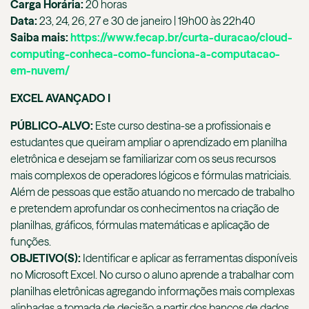
Carga Horária:
20 horas
Data:
23, 24, 26, 27 e 30 de janeiro | 19h00 às 22h40
Saiba mais:
https://www.fecap.br/curta-duracao/cloud-
computing-conheca-como-funciona-a-computacao-
em-nuvem/
EXCEL AVANÇADO I
PÚBLICO-ALVO:
Este curso destina-se a profissionais e
estudantes que queiram ampliar o aprendizado em planilha
eletrônica e desejam se familiarizar com os seus recursos
mais complexos de operadores lógicos e fórmulas matriciais.
Além de pessoas que estão atuando no mercado de trabalho
e pretendem aprofundar os conhecimentos na criação de
planilhas, gráficos, fórmulas matemáticas e aplicação de
funções.
OBJETIVO(S):
Identificar e aplicar as ferramentas disponíveis
no Microsoft Excel. No curso o aluno aprende a trabalhar com
planilhas eletrônicas agregando informações mais complexas
alinhadas a tomada de decisão a partir dos bancos de dados