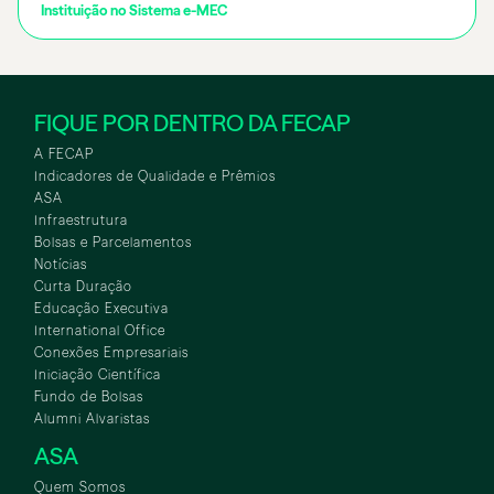
Instituição no Sistema e-MEC
FIQUE POR DENTRO DA FECAP
A FECAP
Indicadores de Qualidade e Prêmios
ASA
Infraestrutura
Bolsas e Parcelamentos
Notícias
Curta Duração
Educação Executiva
International Office
Conexões Empresariais
Iniciação Científica
Fundo de Bolsas
Alumni Alvaristas
ASA
Quem Somos