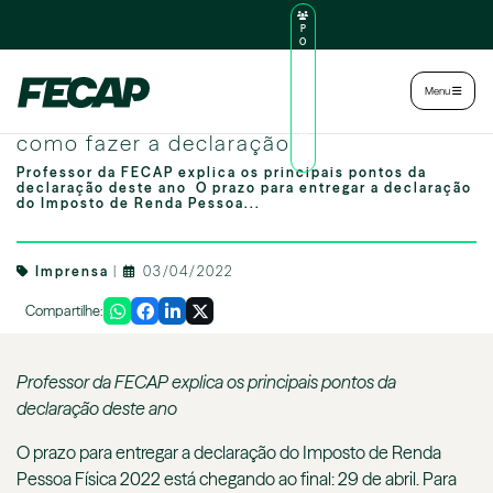
P
O
R
TA
L
|
Intranet
|
Menu
D
O
IRPF 2022: a um mês do prazo final, saiba
AL
U
como fazer a declaração
N
O
Professor da FECAP explica os principais pontos da
declaração deste ano O prazo para entregar a declaração
do Imposto de Renda Pessoa...
Imprensa
|
03/04/2022
Compartilhe:
Professor da FECAP explica os principais pontos da
declaração deste ano
O prazo para entregar a declaração do Imposto de Renda
Pessoa Física 2022 está chegando ao final: 29 de abril. Para