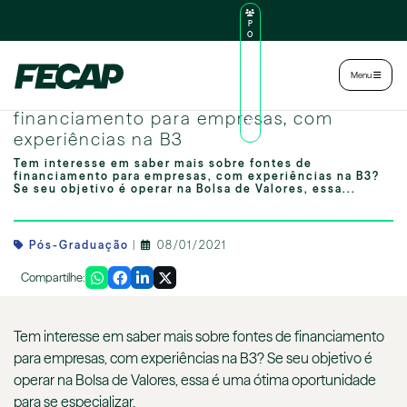
P
O
R
TA
L
|
Intranet
|
Menu
D
O
Aula aberta fala sobre fontes de
AL
U
financiamento para empresas, com
N
experiências na B3
O
Tem interesse em saber mais sobre fontes de
financiamento para empresas, com experiências na B3?
Se seu objetivo é operar na Bolsa de Valores, essa...
Pós-Graduação
|
08/01/2021
Compartilhe:
Tem interesse em saber mais sobre fontes de financiamento
para empresas, com experiências na B3? Se seu objetivo é
operar na Bolsa de Valores, essa é uma ótima oportunidade
para se especializar.