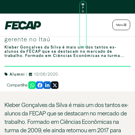
P
O
R
TA
L
|
Intranet
|
Menu
D
O
Alumni Alvarista: ex-aluno Kleber é
AL
U
gerente no Itaú
N
O
Kleber Gonçalves da Silva é mais um dos tantos ex-
alunos da FECAP que se destacam no mercado de
trabalho. Formado em Ciências Econômicas na turma...
Alumni
|
10/06/2020
Compartilhe:
Kleber Gonçalves da Silva é mais um dos tantos ex-
alunos da FECAP que se destacam no mercado de
trabalho. Formado em Ciências Econômicas na
turma de 2009, ele ainda retornou em 2017 para