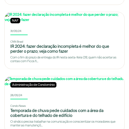
NAF
31/05/24
CNN Brasil
IR 2024: fazer declaração incompleta é melhor do que
perder o prazo; veja como fazer
Com o fim do prazo de entrega do IR nesta sexta-feira (31); quem não acertar as
contas com Ficos fi...
Administração de Condomínio
28/05/24
Condo News
Temporada de chuva pede cuidados com a área da
cobertura e do telhado de edifício
O síndico precisa trabalhar na comunicação e conscientizar os moradores que
manter as manutençõ...