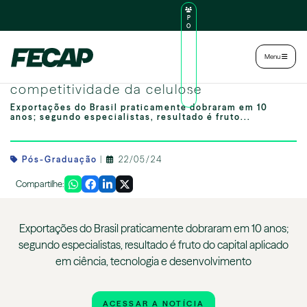
P
O
R
TA
L
|
Intranet
|
Menu
D
O
Investimentos em inovação ampliam
AL
U
competitividade da celulose
N
O
Exportações do Brasil praticamente dobraram em 10
anos; segundo especialistas, resultado é fruto...
Pós-Graduação
|
22/05/24
Compartilhe:
Exportações do Brasil praticamente dobraram em 10 anos;
segundo especialistas, resultado é fruto do capital aplicado
em ciência, tecnologia e desenvolvimento
ACESSAR A NOTÍCIA