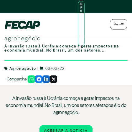
P
O
R
TA
L
|
Intranet
|
Menu
D
O
Conflito na Ucrânia deve impactar
AL
U
agronegócio
N
O
A invasão russa à Ucrânia começa a gerar impactos na
economia mundial. No Brasil, um dos setores...
Agronegócio
|
03/03/22
Compartilhe:
A invasão russa à Ucrânia começa a gerar impactos na
economia mundial. No Brasil, um dos setores afetados é o do
agronegócio.
ACESSAR A NOTÍCIA