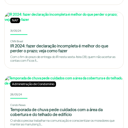
NAF
31/05/24
CNN Brasil
IR 2024: fazer declaração incompleta é melhor do que
perder o prazo; veja como fazer
Com o fim do prazo de entrega do IR nesta sexta-feira (31); quem não acertar as
contas com Ficos fi...
Administração de Condomínio
28/05/24
Condo News
Temporada de chuva pede cuidados com a área da
cobertura e do telhado de edifício
O síndico precisa trabalhar na comunicação e conscientizar os moradores que
manter as manutençõ...