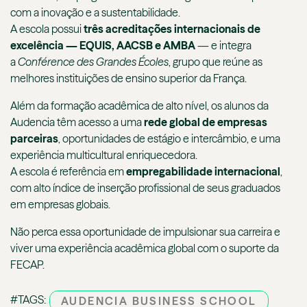
com a inovação e a sustentabilidade.
A escola possui
três acreditações internacionais de
excelência — EQUIS, AACSB e AMBA
— e integra
a
Conférence des Grandes Écoles
, grupo que reúne as
melhores instituições de ensino superior da França.
Além da formação acadêmica de alto nível, os alunos da
Audencia têm acesso a uma
rede global de empresas
parceiras
, oportunidades de estágio e intercâmbio, e uma
experiência multicultural enriquecedora.
A escola é referência em
empregabilidade internacional
,
com alto índice de inserção profissional de seus graduados
em empresas globais.
Não perca essa oportunidade de impulsionar sua carreira e
viver uma experiência acadêmica global com o suporte da
FECAP.
#TAGS:
AUDENCIA BUSINESS SCHOOL