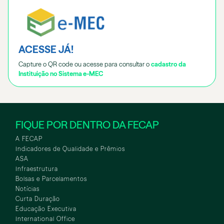
ACESSE JÁ!
Capture o QR code ou acesse para consultar o
cadastro da
Instituição no Sistema e-MEC
FIQUE POR DENTRO DA FECAP
A FECAP
Indicadores de Qualidade e Prêmios
ASA
Infraestrutura
Bolsas e Parcelamentos
Notícias
Curta Duração
Educação Executiva
International Office