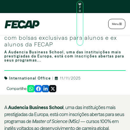
P
O
R
TA
L
|
Intranet
|
Menu
D
O
Audencia Business School abre inscrições
AL
U
com bolsas exclusivas para alunos e ex
N
alunos da FECAP
O
A Audencia Business School, uma das instituições mais
prestigiadas da Europa, está com inscrições abertas para
seus programas...
International Office
|
11/11/2025
Compartilhe:
A
Audencia Business School
, uma das instituições mais
prestigiadas da Europa, está com inscrições abertas para seus
programas de
Master of Science (MSc)
— cursos 100% em
inglês voltados ao desenvolvimento de carreira global.