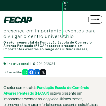
P
O
R
TA
L
|
Intranet
|
Menu
D
O
Time comercial da FECAP marca
AL
U
presença em importantes eventos para
N
divulgar o centro universitário
O
O setor comercial da Fundação Escola de Comércio
Álvares Penteado (FECAP) esteve presente em
importantes eventos ao longo dos últimos meses,...
Institucional
|
29/10/2024
Compartilhe:
O setor comercial da
Fundação Escola de Comércio
Álvares Penteado (FECAP)
esteve presente em
importantes eventos ao longo dos últimos meses,
promovendo a marca e fortalecendo parcerias estratégicas