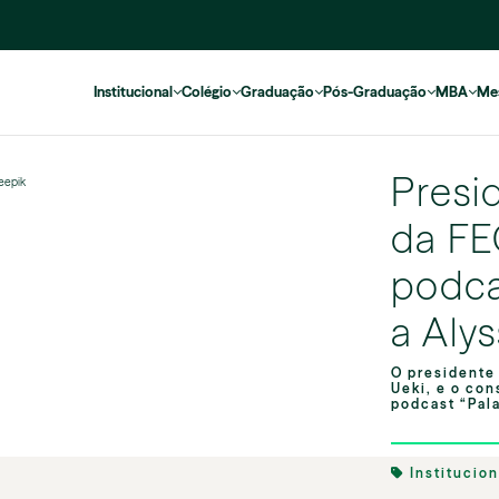
Institucional
Colégio
Graduação
Pós-Graduação
MBA
Me
Presi
reepik
da FE
podc
a Alys
O presidente
Ueki, e o co
podcast “Pala
Institucio