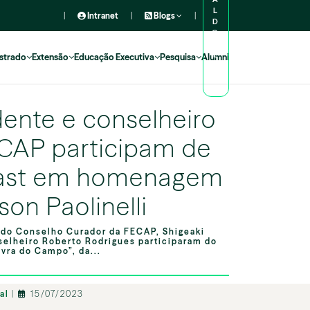
L
|
Intranet
|
Blogs
|
D
O
A
L
strado
Extensão
Educação Executiva
Pesquisa
Alumni
U
N
O
dente e conselheiro
CAP participam de
ast em homenagem
son Paolinelli
 do Conselho Curador da FECAP, Shigeaki
nselheiro Roberto Rodrigues participaram do
vra do Campo”, da...
nal
|
15/07/2023