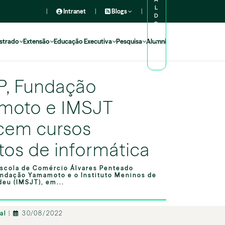
L
|
Intranet
|
Blogs
|
D
O
A
L
strado
Extensão
Educação Executiva
Pesquisa
Alumni
U
N
O
, Fundação
moto e IMSJT
cem cursos
itos de informática
scola de Comércio Álvares Penteado
undação Yamamoto e o Instituto Meninos de
deu (IMSJT), em...
nal
|
30/08/2022