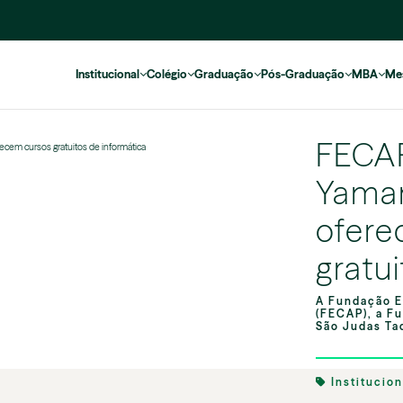
Institucional
Colégio
Graduação
Pós-Graduação
MBA
Me
FECAP
em cursos gratuitos de informática
Yama
ofere
gratu
A Fundação E
(FECAP), a F
São Judas Ta
Institucio