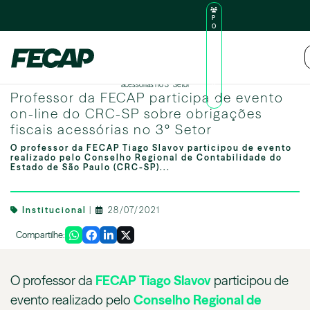
P
O
R
TA
L
|
Intranet
|
D
O
Professor da FECAP participa de evento on-line do CRC-SP sobre obrigações fiscais
AL
acessórias no 3º Setor
U
Professor da FECAP participa de evento
N
O
on-line do CRC-SP sobre obrigações
fiscais acessórias no 3º Setor
O professor da FECAP Tiago Slavov participou de evento
realizado pelo Conselho Regional de Contabilidade do
Estado de São Paulo (CRC-SP)...
Institucional
|
28/07/2021
Compartilhe:
O professor da
FECAP
Tiago Slavov
participou de
evento realizado pelo
Conselho Regional de