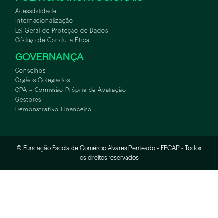
Acessibilidade
Internacionalização
Lei Geral de Proteção de Dados
Código de Conduta Ética
GOVERNANÇA
Conselhos
Orgãos Colegiados
CPA – Comissão Própria de Avaliação
Gestores
Demonstrativo Financeiro
© Fundação Escola de Comércio Álvares Penteado - FECAP - Todos
os direitos reservados