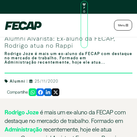
P
O
R
TA
L
|
Intranet
|
Menu
D
O
Alumni Alvarista: Ex-aluno da FECAP, Rodrigo atua no Rappi
AL
Alumni Alvarista: Ex-aluno da FECAP,
U
N
Rodrigo atua no Rappi
O
Rodrigo Joze é mais um ex-aluno da FECAP com destaque
no mercado de trabalho. Formado em
Administração recentemente, hoje ele atua...
Alumni
|
25/11/2020
Compartilhe:
Rodrigo Joze
é mais um ex-aluno da FECAP com
destaque no mercado de trabalho. Formado em
Administração
recentemente, hoje ele atua