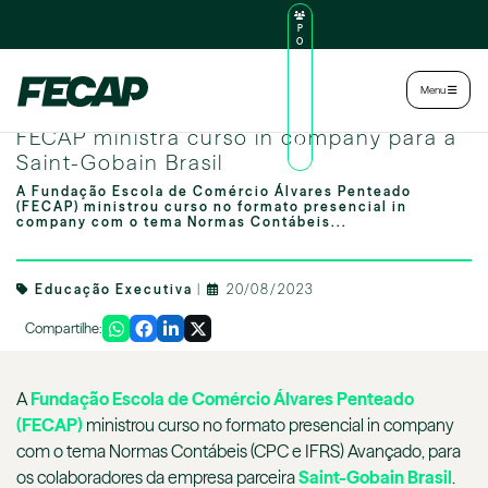
P
O
R
TA
L
|
Intranet
|
Menu
D
O
FECAP ministra curso in company para a Saint-Gobain Brasil
AL
FECAP ministra curso in company para a
U
N
Saint-Gobain Brasil
O
A Fundação Escola de Comércio Álvares Penteado
(FECAP) ministrou curso no formato presencial in
company com o tema Normas Contábeis...
Educação Executiva
|
20/08/2023
Compartilhe:
A
Fundação Escola de Comércio Álvares Penteado
(FECAP)
ministrou curso no formato presencial in company
com o tema Normas Contábeis (CPC e IFRS) Avançado, para
os colaboradores da empresa parceira
Saint-Gobain Brasil
.