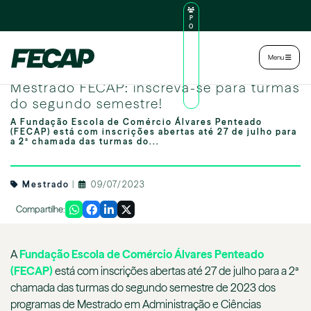
P
O
R
TA
L
|
Intranet
|
Menu
D
O
Image by freepik
AL
Mestrado FECAP: inscreva-se para turmas
U
N
do segundo semestre!
O
A Fundação Escola de Comércio Álvares Penteado
(FECAP) está com inscrições abertas até 27 de julho para
a 2ª chamada das turmas do...
Mestrado
|
09/07/2023
Compartilhe:
A
Fundação Escola de Comércio Álvares Penteado
(FECAP)
está com inscrições abertas até 27 de julho para a 2ª
chamada das turmas do segundo semestre de 2023 dos
programas de Mestrado em Administração e Ciências