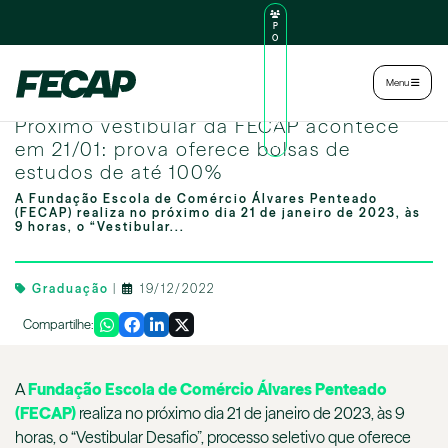
P
O
R
TA
L
|
Intranet
|
Menu
D
O
Image by freepik
AL
Próximo vestibular da FECAP acontece
U
N
em 21/01: prova oferece bolsas de
O
estudos de até 100%
A Fundação Escola de Comércio Álvares Penteado
(FECAP) realiza no próximo dia 21 de janeiro de 2023, às
9 horas, o “Vestibular...
Graduação
|
19/12/2022
Compartilhe:
A
Fundação Escola de Comércio Álvares Penteado
(FECAP)
realiza no próximo dia 21 de janeiro de 2023, às 9
horas, o “Vestibular Desafio”, processo seletivo que oferece