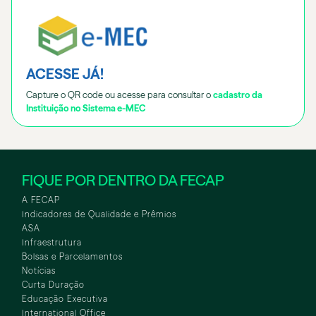
ACESSE JÁ!
Capture o QR code ou acesse para consultar o
cadastro da
Instituição no Sistema e-MEC
FIQUE POR DENTRO DA FECAP
A FECAP
Indicadores de Qualidade e Prêmios
ASA
Infraestrutura
Bolsas e Parcelamentos
Notícias
Curta Duração
Educação Executiva
International Office