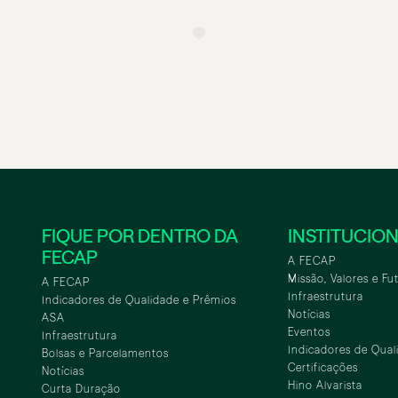
FIQUE POR DENTRO DA
INSTITUCIO
FECAP
A FECAP
Missão, Valores e Fu
A FECAP
Infraestrutura
Indicadores de Qualidade e Prêmios
Notícias
ASA
Eventos
Infraestrutura
Indicadores de Qual
Bolsas e Parcelamentos
Certificações
Notícias
Hino Alvarista
Curta Duração