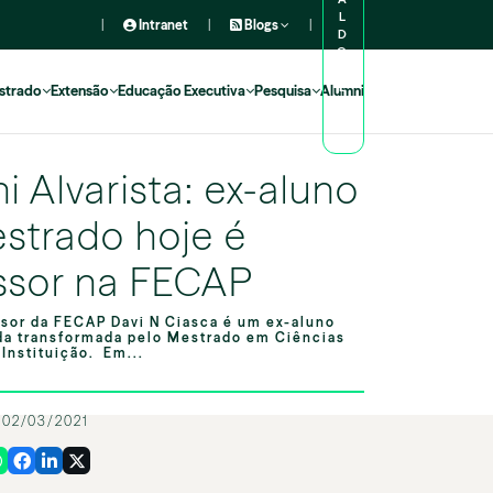
L
|
Intranet
|
Blogs
|
D
O
A
L
strado
Extensão
Educação Executiva
Pesquisa
Alumni
U
N
O
i Alvarista: ex-aluno
strado hoje é
ssor na FECAP
ssor da FECAP Davi N Ciasca é um ex-aluno
ida transformada pelo Mestrado em Ciências
Instituição. Em...
02/03/2021