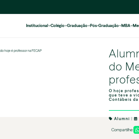
Institucional
Colégio
Graduação
Pós-Graduação
MBA
Me
Alumn
rado hoje é professor na FECAP
do Me
profe
O hoje profe
que teve a v
Contábeis da 
Alumni
|
Compartilhe: