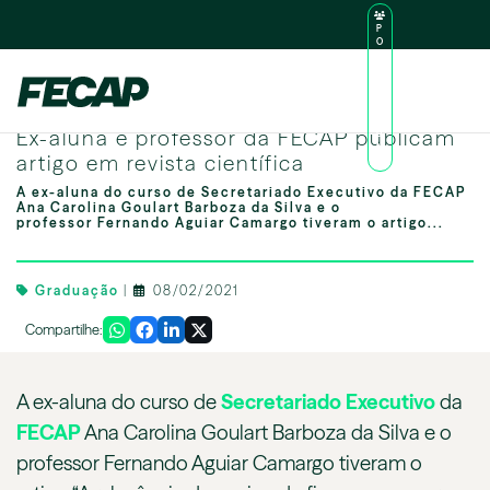
P
O
R
TA
L
|
Intranet
|
D
O
Ex-aluna e professor da FECAP publicam artigo em revista científica
AL
Ex-aluna e professor da FECAP publicam
U
N
artigo em revista científica
O
A ex-aluna do curso de Secretariado Executivo da FECAP
Ana Carolina Goulart Barboza da Silva e o
professor Fernando Aguiar Camargo tiveram o artigo...
Graduação
|
08/02/2021
Compartilhe:
A ex-aluna do curso de
Secretariado Executivo
da
FECAP
Ana Carolina Goulart Barboza da Silva e o
professor Fernando Aguiar Camargo tiveram o