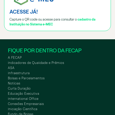
ACESSE JÁ!
Capture o QR code ou acesse para consultar o
cadastro da
Instituição no Sistema e-MEC
FIQUE POR DENTRO DA FECAP
A FECAP
Indicadores de Qualidade e Prêmios
ASA
Infraestrutura
Bolsas e Parcelamentos
Notícias
Curta Duração
Educação Executiva
International Office
Conexões Empresariais
Iniciação Científica
Fundo de Bolsas