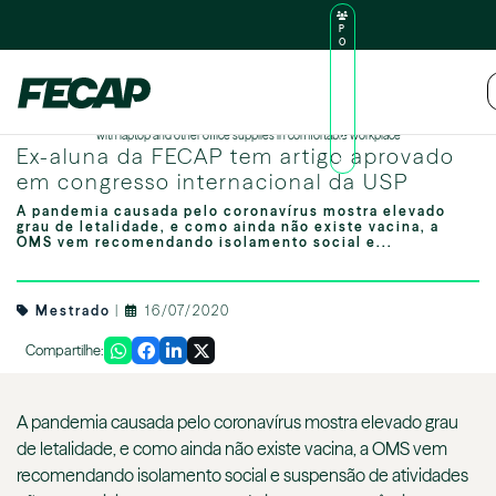
P
O
R
TA
L
|
Intranet
|
D
O
Top view of businesswoman writing on notebook while looking business chart on smartphone
AL
with laptop and other office supplies in comfortable workplace
U
Ex-aluna da FECAP tem artigo aprovado
N
O
em congresso internacional da USP
A pandemia causada pelo coronavírus mostra elevado
grau de letalidade, e como ainda não existe vacina, a
OMS vem recomendando isolamento social e...
Mestrado
|
16/07/2020
Compartilhe:
A pandemia causada pelo
coronavírus
mostra elevado grau
de letalidade, e como ainda não existe vacina, a OMS vem
recomendando isolamento social e suspensão de atividades