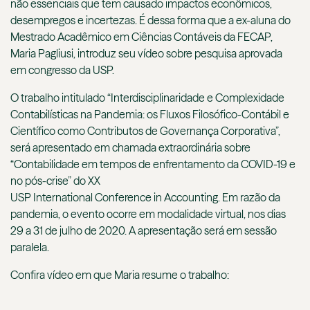
não essenciais que tem causado impactos econ
ô
micos,
desempregos e incertezas. É dessa forma que a ex-aluna do
Mestrado Acadêmico em Ciê
ncias Contávei
s
da FECAP
,
Maria Pagliusi, introduz seu vídeo sobre pesquisa aprovada
em congresso da USP.
O trabalho
i
ntitulado
“Interdisciplinaridade e Complexidade
Contabilísticas na Pandemia: os Fluxos Filosófico-Contábil e
Científico como Contributos de Governança Corporativa”,
será apresentado
em chamada extraordinária sobre
“Contabilidade em tempos de enfrentamento da COVID-19 e
no pós-crise” do XX
USP
International
Conference
in
Accounting
.
Em razão da
pandemia, o
evento ocorre
em modalidade virtual, nos dias
29 a 31 de julho de 2020. A apresentação será em sessão
paralela.
Confira
vídeo
em que Maria
resum
e
o trabalho: