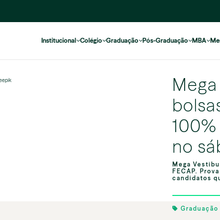
Institucional
Colégio
Graduação
Pós-Graduação
MBA
Me
Mega 
reepik
bolsa
100% 
no s
Mega Vestibu
FECAP. Prova
candidatos q
Graduaçã