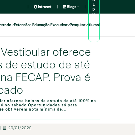
L
|
Intranet
|
Blogs
|
D
O
A
L
strado
Extensão
Educação Executiva
Pesquisa
Alumni
U
N
O
Vestibular oferece
s de estudo de até
na FECAP. Prova é
ábado
lar oferece bolsas de estudo de até 100% na
 é no sábado Oportunidades só para
ue obtiverem nota mínima de...
o
|
29/01/2020