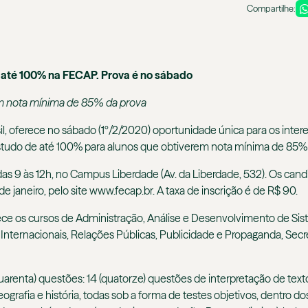
Compartilhe:
 até 100% na FECAP. Prova é no sábado
m nota mínima de 85% da prova
l, oferece no sábado (1º/2/2020) oportunidade única para os inte
 estudo de até 100% para alunos que obtiverem nota mínima de 85%
 das 9 às 12h, no Campus Liberdade (Av. da Liberdade, 532). Os can
1 de janeiro, pelo site www.fecap.br. A taxa de inscrição é de R$ 90.
ce os cursos de Administração, Análise e Desenvolvimento de Sist
nternacionais, Relações Públicas, Publicidade e Propaganda, Secre
renta) questões: 14 (quatorze) questões de interpretação de textos,
eografia e história, todas sob a forma de testes objetivos, dentro 