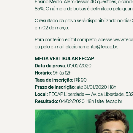
Ensino Médio. Além dessas 40 questões, o candid
85%. O número de bolsas é delimitado pela quan
O resultado da prova será disponibilizado no dia 
em 02 de março.
Para conferir o edital completo, acesse www.fec
ou pelo e-mail relacionamento@fecap.br.
MEGA VESTIBULAR FECAP
Data da prova:
01/02/2020
Horário:
9h às 12h
Taxa de inscrição:
R$ 90
Prazo de inscrição:
até 31/01/2020 | 18h
Local:
FECAP Liberdade — Av. da Liberdade, 53
Resultado:
04/02/2020 | 18h | site: fecap.br