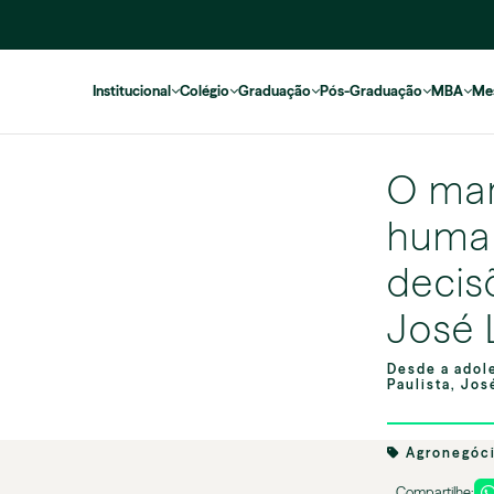
Institucional
Colégio
Graduação
Pós-Graduação
MBA
Me
O mar
human
decis
José 
Desde a adole
Paulista, Jos
Agronegóc
Compartilhe: