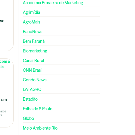
Academia Brasileira de Marketing
Agrimídia
lsa
AgroMais
BandNews
Bem Paraná
Biomarketing
Canal Rural
CNN Brasil
Condo News
DATAGRO
Estadão
tura
Folha de S.Paulo
ção e
as
Globo
Meio Ambiente Rio