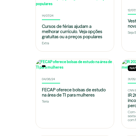
12/07
14/07/24
Vest
nova
Cursos de férias ajudam a
melhorar currículo. Veja opções
Seja 
gratuitas ou a preços populares
Extra
NA
04/06/24
31/05
FECAP oferece bolsas de estudo
CNN Br
na área de TI para mulheres
IR 2
inc
Terra
perd
Com o
sexta
com Fi