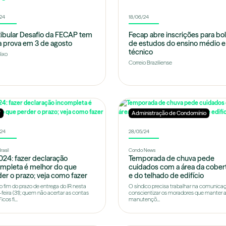
/24
18/06/24
ibular Desafio da FECAP tem
Fecap abre inscrições para bo
 prova em 3 de agosto
de estudos do ensino médio e
técnico
Bixo
Correio Braziliense
F
Administração de Condomínio
/24
28/05/24
asil
Condo News
024: fazer declaração
Temporada de chuva pede
ompleta é melhor do que
cuidados com a área da cober
er o prazo; veja como fazer
e do telhado de edifício
 fim do prazo de entrega do IR nesta
O síndico precisa trabalhar na comunica
-feira (31); quem não acertar as contas
conscientizar os moradores que manter 
cos fi...
manutençõ...