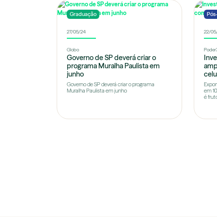
Graduação
Pós
27/05/24
22/05
Globo
Poder
Governo de SP deverá criar o
Inv
programa Muralha Paulista em
amp
junho
celu
Governo de SP deverá criar o programa
Expor
Muralha Paulista em junho
em 10
é fruto