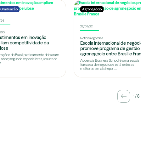
-Graduação
Agronegócio
/24
22/03/22
360
estimentos em inovação
Notícias Agrícolas
liam competitividade da
Escola internacional de negóc
lose
promove programa de gestão
agronegócio entre Brasil e Fra
tações do Brasil praticamente dobraram
 anos; segundo especialistas, resultado
Audencia Business School é uma escola
...
francesa de negócios e está entre as
melhores e mais import...
1
/
8