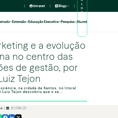
L
|
Intranet
|
Blogs
|
D
O
A
L
strado
Extensão
Educação Executiva
Pesquisa
Alumni
U
N
O
keting e a evolução
a no centro das
ões de gestão, por
Luiz Tejon
scência, na cidade de Santos, no litoral
é Luiz Tejon descobriu que o se...
io
|
31/08/21