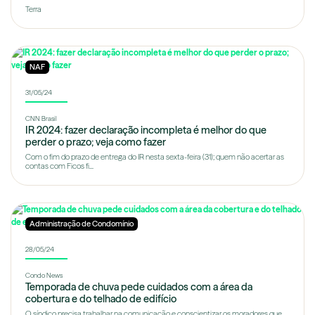
Terra
NAF
31/05/24
CNN Brasil
IR 2024: fazer declaração incompleta é melhor do que
perder o prazo; veja como fazer
Com o fim do prazo de entrega do IR nesta sexta-feira (31); quem não acertar as
contas com Ficos fi...
Administração de Condomínio
28/05/24
Condo News
Temporada de chuva pede cuidados com a área da
cobertura e do telhado de edifício
O síndico precisa trabalhar na comunicação e conscientizar os moradores que