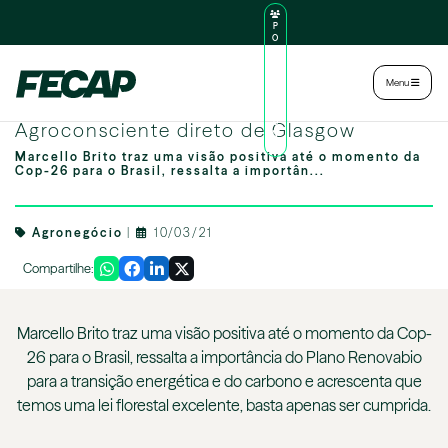
P
O
R
TA
L
|
Intranet
|
Menu
D
O
Marcello Brito, presidente da Abag, no
AL
U
Agroconsciente direto de Glasgow
N
O
Marcello Brito traz uma visão positiva até o momento da
Cop-26 para o Brasil, ressalta a importân...
Agronegócio
|
10/03/21
Compartilhe:
Marcello Brito traz uma visão positiva até o momento da Cop-
26 para o Brasil, ressalta a importância do Plano Renovabio
para a transição energética e do carbono e acrescenta que
temos uma lei florestal excelente, basta apenas ser cumprida.